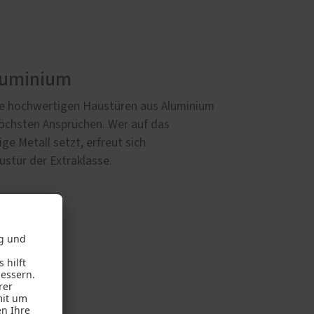
luminium
re hochwertigen Haustüren aus Aluminium
öchsten Ansprüchen. Wer auf das
e Metall setzt, erfreut sich
ustür der Extraklasse.