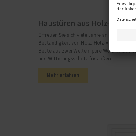
Haustüren aus Holz- und H
Erfreuen Sie sich viele Jahre an der besond
Beständigkeit von Holz. Holz-Aluminium-H
Beste aus zwei Welten: pure Wohlfühlatm
und Witterungsschutz für außen.
Mehr erfahren