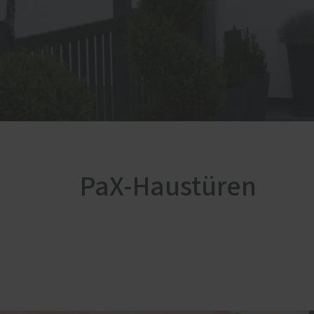
Bestattungen
Servic
Schal
Förde
Haust
PaX-Haustüren