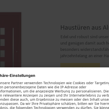
Haustüren aus A
Edel und robust sind unse
und genügen damit auch h
besonders widerstandsfähig
jahrzehntelang an einer Ha
Mehr erfahren