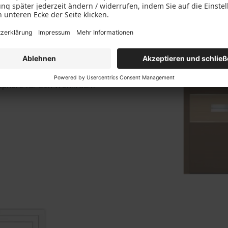
olz-Aluminium
eren Haptik und
austüren verbinden das
osphäre für den Wohnraum