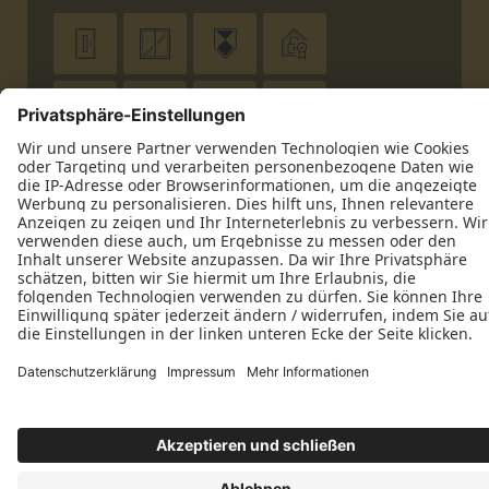










Datenschutz
Impressum
Kontakt
Halbschmidt e. K. © 2026